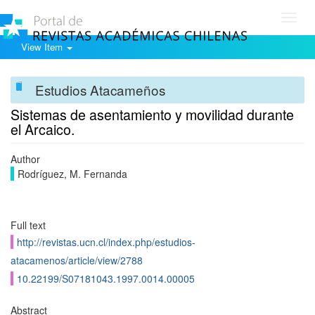
Toggl
navig
View Item
Estudios Atacameños
Sistemas de asentamiento y movilidad durante
el Arcaico.
Author
Rodríguez, M. Fernanda
Full text
http://revistas.ucn.cl/index.php/estudios-
atacamenos/article/view/2788
10.22199/S07181043.1997.0014.00005
Abstract