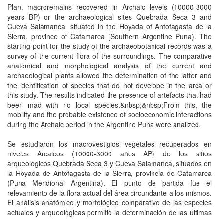
Plant macroremains recovered in Archaic levels (10000-3000
years BP) or the archaeological sites Quebrada Seca 3 and
Cueva Salamanca. situated in the Hoyada of Antofagasta de la
Sierra, province of Catamarca (Southern Argentine Puna). The
starting point for the study of the archaeobotanical records was a
survey of the current flora of the surroundings. The comparative
anatomical and morphological analysis of the current and
archaeological plants allowed the determination of the latter and
the identification of species that do not develope in the arca or
this study. The results indicated the presence of artefacts that had
been mad with no local species.&nbsp;&nbsp;From this, the
mobility and the probable existence of socioeconomic interactions
during the Archaic period in the Argentine Puna were analized.
Se estudiaron los macrovestigios vegetales recuperados en
niveles Arcaicos (10000-3000 años AP) de los sitios
arqueológicos Quebrada Seca 3 y Cueva Salamanca, situados en
la Hoyada de Antofagasta de la Sierra, provincia de Catamarca
(Puna Meridional Argentina). El punto de partida fue el
relevamiento de la flora actual del área circundante a los mismos.
El análisis anatómico y morfológico comparativo de las especies
actuales y arqueológicas permitió la determinación de las últimas