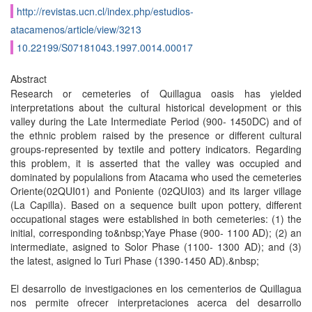
http://revistas.ucn.cl/index.php/estudios-
atacamenos/article/view/3213
10.22199/S07181043.1997.0014.00017
Abstract
Research or cemeteries of Quillagua oasis has yielded
interpretations about the cultural historical development or this
valley during the Late Intermediate Period (900- 1450DC) and of
the ethnic problem raised by the presence or different cultural
groups-represented by textile and pottery indicators. Regarding
this problem, it is asserted that the valley was occupied and
dominated by populalions from Atacama who used the cemeteries
Oriente(02QUI01) and Poniente (02QUI03) and its larger village
(La Capilla). Based on a sequence built upon pottery, different
occupational stages were established in both cemeteries: (1) the
initial, corresponding to&nbsp;Yaye Phase (900- 1100 AD); (2) an
intermediate, asigned to Solor Phase (1100- 1300 AD); and (3)
the latest, asigned lo Turi Phase (1390-1450 AD).&nbsp;
El desarrollo de investigaciones en los cementerios de Quillagua
nos permite ofrecer interpretaciones acerca del desarrollo