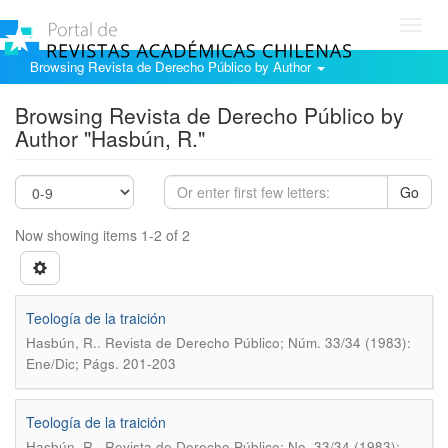
Toggl
navig
Browsing Revista de Derecho Público by Author
Browsing Revista de Derecho Público by
Author "Hasbún, R."
Go
Now showing items 1-2 of 2
Teología de la traición
.
Hasbún, R.
Revista de Derecho Público; Núm. 33/34 (1983):
Ene/Dic; Págs. 201-203
Teología de la traición
.
Hasbún, R.
Revista de Derecho Público; No. 33/34 (1983):