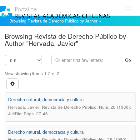
Toggl
navig
Browsing Revista de Derecho Público by Author
Browsing Revista de Derecho Público by
Author "Hervada, Javier"
Go
Now showing items 1-2 of 2
Derecho natural, democracia y cultura
.
Hervada, Javier
Revista de Derecho Público; Núm. 28 (1980):
Jul/Dic; Págs. 27-43
Derecho natural, democracia y cultura
.
Hervada, Javier
Revista de Derecho Público; No. 28 (1980):