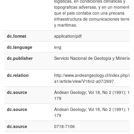
logisticas, en condiciones climaticas y
topograficas adversas, y en un momento 
que el pais contaba con una precaria
infraestructura de comunicaciones terrest
y maritimas.
dc.format
application/pdf
dc.language
eng
dc.publisher
Servicio Nacional de Geología y Minería
dc.relation
http://www.andeangeology.cl/index.php/rev
a1/article/view/V18n2-a07/2697
dc.source
Andean Geology; Vol 18, No 2 (1991); 17
179
dc.source
Andean Geology; Vol 18, No 2 (1991); 17
179
dc.source
0718-7106