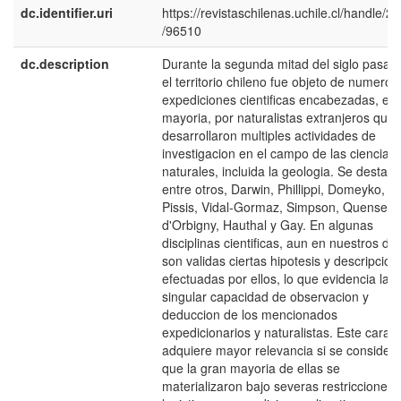
dc.identifier.uri
https://revistaschilenas.uchile.cl/handle/2
/96510
dc.description
Durante la segunda mitad del siglo pasad
el territorio chileno fue objeto de numeros
expediciones cientificas encabezadas, en
mayoria, por naturalistas extranjeros que
desarrollaron multiples actividades de
investigacion en el campo de las ciencias
naturales, incluida la geologia. Se destaca
entre otros, Darwin, Phillippi, Domeyko,
Pissis, Vidal-Gormaz, Simpson, Quensel,
d'Orbigny, Hauthal y Gay. En algunas
disciplinas cientificas, aun en nuestros dia
son validas ciertas hipotesis y descripcion
efectuadas por ellos, lo que evidencia la
singular capacidad de observacion y
deduccion de los mencionados
expedicionarios y naturalistas. Este caract
adquiere mayor relevancia si se consider
que la gran mayoria de ellas se
materializaron bajo severas restricciones