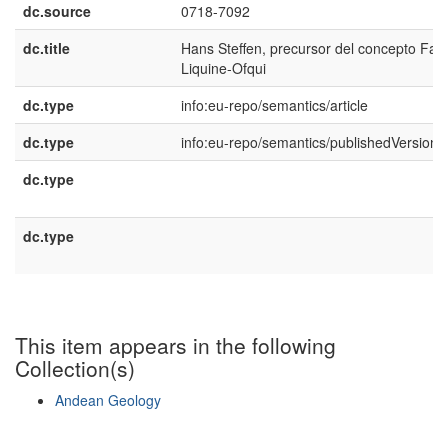
dc.source
0718-7092
dc.title
Hans Steffen, precursor del concepto Fall
Liquine-Ofqui
dc.type
info:eu-repo/semantics/article
dc.type
info:eu-repo/semantics/publishedVersion
dc.type
dc.type
This item appears in the following
Collection(s)
Andean Geology
Show simple item record