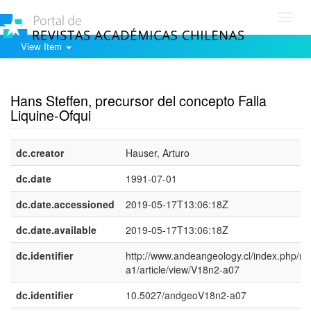
Toggl
navig
View Item
Show simple item record
Hans Steffen, precursor del concepto Falla
Liquine-Ofqui
dc.creator
Hauser, Arturo
dc.date
1991-07-01
dc.date.accessioned
2019-05-17T13:06:18Z
dc.date.available
2019-05-17T13:06:18Z
dc.identifier
http://www.andeangeology.cl/index.php/rev
a1/article/view/V18n2-a07
dc.identifier
10.5027/andgeoV18n2-a07