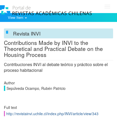
Toggl
navig
View Item
Revista INVI
Contributions Made by INVI to the
Theoretical and Practical Debate on the
Housing Process
Contribuciones INVI al debate teórico y práctico sobre el
proceso habitacional
Author
Sepúlveda Ocampo, Rubén Patricio
Full text
http://revistainvi.uchile.cl/index.php/INVI/article/view/343