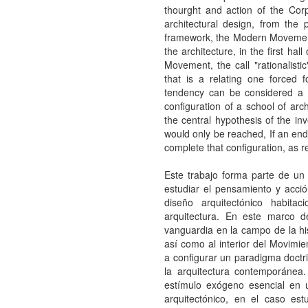
thourght and action of the Corp
architectural design, from the p
framework, the Modern Movement r
the architecture, in the first hal
Movement, the call "rationalisti
that is a relating one forced 
tendency can be considered a f
configuration of a school of arch
the central hypothesis of the inv
would only be reached, If an end
complete that configuration, as r
Este trabajo forma parte de un
estudiar el pensamiento y acci
diseño arquitectónico habita
arquitectura. En este marco d
vanguardia en la campo de la hist
así como al interior del Movimie
a configurar un paradigma doctri
la arquitectura contemporánea
estímulo exógeno esencial en 
arquitectónico, en el caso est