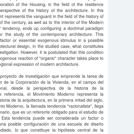
oration of the Housing, in the field of the residence
erspective of the history of the architecture. In this
epresents the vanguard in the field of the history of
l of the century, as well as to the interior of the Modern
c" tendency, ends up configuring a doctrinal paradigm
for the study of the contemporary architecture. This
actor or essential exogenous stimulus in a possible
itectural design, in the studied case, what constitutes
estigation. However, it is postulated that this condition
ogenous reaction of "organic" character takes place to
egional expression of modern architecture.
 proyecto de investigación que emprende la tarea de
ón de la Corporación de la Vivienda, en el campo del
cional, desde la perspectiva de la historia de la
e referencia, el Movimiento Moderno representa la
oria de la arquitectura, en la primera mitad del siglo,
nto Moderno, la llamada tendencia "racionalista", llega
nario, que es un referente obligado para el estudio de
. Esta tendencia puede ser considerada un factor o
una posible configuración de una escuela de diseño
udiado, lo que constituye la hipótesis central de la