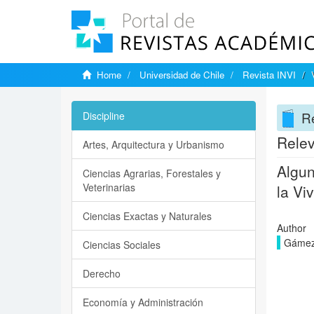
Home
Universidad de Chile
Revista INVI
Re
Discipline
Relev
Artes, Arquitectura y Urbanismo
Algun
Ciencias Agrarias, Forestales y
Veterinarias
la Vi
Ciencias Exactas y Naturales
Author
Gámez 
Ciencias Sociales
Derecho
Economía y Administración