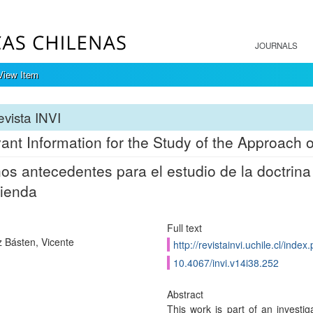
JOURNALS
View Item
vista INVI
ant Information for the Study of the Approach
os antecedentes para el estudio de la doctrina
vienda
Full text
Básten, Vicente
http://revistainvi.uchile.cl/inde
10.4067/invi.v14i38.252
Abstract
This work is part of an investig