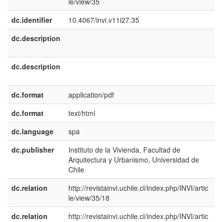
le/view/35
dc.identifier
10.4067/invi.v11i27.35
dc.description
e
U
dc.description
e
E
dc.format
application/pdf
dc.format
text/html
dc.language
spa
dc.publisher
Instituto de la Vivienda, Facultad de
e
Arquitectura y Urbanismo, Universidad de
E
Chile
dc.relation
http://revistainvi.uchile.cl/index.php/INVI/artic
le/view/35/18
dc.relation
http://revistainvi.uchile.cl/index.php/INVI/artic