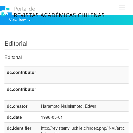
Toggl
navig
View Item
Show simple item record
Editorial
Editorial
dc.contributor
e
U
dc.contributor
e
E
dc.creator
Haramoto Nishikimoto, Edwin
dc.date
1996-05-01
dc.identifier
http://revistainvi.uchile.cl/index.php/INVI/artic