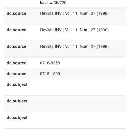
le/view/35/720
dc.source
Revista INVI; Vol. 11, Núm. 27 (1996)
e
U
dc.source
Revista INVI; Vol. 11, Núm. 27 (1996)
e
E
dc.source
Revista INVI; Vol. 11, Núm. 27 (1996)
p
B
dc.source
0718-8358
dc.source
0718-1299
dc.subject
e
E
dc.subject
e
E
dc.subject
e
U