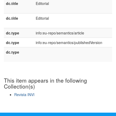
dc.title
Editorial
e
U
dc.title
Editorial
e
E
dc.type
info:eu-repo/semantics/article
dc.type
info:eu-repo/semantics/publishedVersion
dc.type
e
E
This item appears in the following
Collection(s)
Revista INVI
Show simple item record