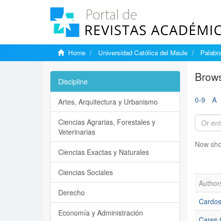
Home
Universidad Católica del Maule
Palabr
Brows
Discipline
0-9
A
Artes, Arquitectura y Urbanismo
Ciencias Agrarias, Forestales y
Veterinarias
Now sho
Ciencias Exactas y Naturales
Ciencias Sociales
Author
Derecho
Cardos
Economía y Administración
Cares 