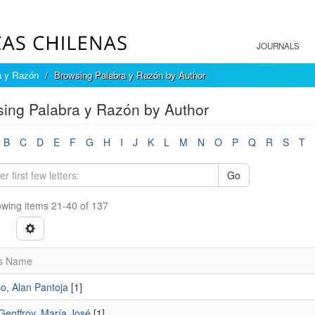
JOURNALS
a y Razón
Browsing Palabra y Razón by Author
ing Palabra y Razón by Author
B
C
D
E
F
G
H
I
J
K
L
M
N
O
P
Q
R
S
T
Go
wing items 21-40 of 137
s Name
o, Alan Pantoja
[1]
Geoffroy, María José
[1]