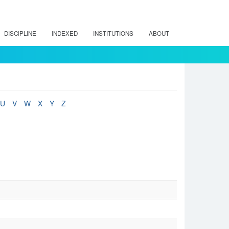
DISCIPLINE
INDEXED
INSTITUTIONS
ABOUT
U
V
W
X
Y
Z