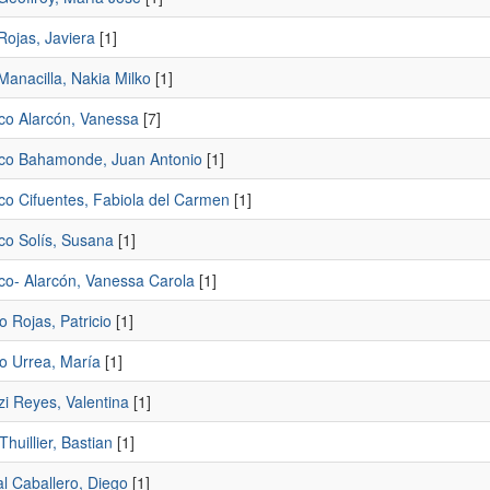
Rojas, Javiera
[1]
Manacilla, Nakia Milko
[1]
co Alarcón, Vanessa
[7]
co Bahamonde, Juan Antonio
[1]
co Cifuentes, Fabiola del Carmen
[1]
co Solís, Susana
[1]
co- Alarcón, Vanessa Carola
[1]
 Rojas, Patricio
[1]
o Urrea, María
[1]
zi Reyes, Valentina
[1]
Thuillier, Bastian
[1]
l Caballero, Diego
[1]