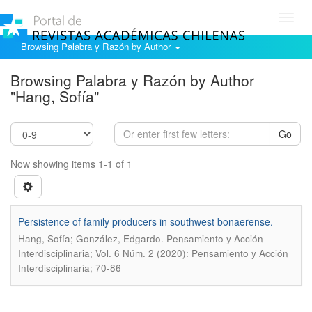
Toggl
navig
Browsing Palabra y Razón by Author
Browsing Palabra y Razón by Author
"Hang, Sofía"
Go
Now showing items 1-1 of 1
Persistence of family producers in southwest bonaerense.
.
Hang, Sofía; González, Edgardo
Pensamiento y Acción
Interdisciplinaria; Vol. 6 Núm. 2 (2020): Pensamiento y Acción
Interdisciplinaria; 70-86