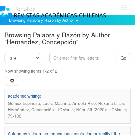
Toggl
navig
Browsing Palabra y Razón by Author
Browsing Palabra y Razón by Author
"Hernández, Concepción"
Go
Now showing items 1-2 of 2
academic writing:
Gómez Espinoza, Laura Macrina; Arreola Rico, Roxana Lilian;
.
Hernández, Concepción
UCMaule; Núm. 59 (2020): UCMaule;
79-102
Autonomy in learning, educational aspiration or reality? the