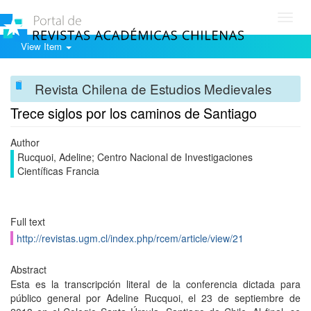
Toggl
navig
View Item
Revista Chilena de Estudios Medievales
Trece siglos por los caminos de Santiago
Author
Rucquoi, Adeline; Centro Nacional de Investigaciones
Científicas Francia
Full text
http://revistas.ugm.cl/index.php/rcem/article/view/21
Abstract
Esta es la transcripción literal de la conferencia dictada para
público general por Adeline Rucquoi, el 23 de septiembre de