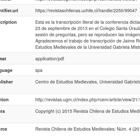
tifier.uri
https://revistaschilenas.uchile.cl/handle/2250/99047
cription
Esta es la transcripción literal de la conferencia dic
23 de septiembre de 2013 en el Colegio Santa Úrsula, 
sesión de preguntas, pero se reproducen las imágen
Agradecemos el trabajo de transcripción de Jaime Ro
Estudios Medievales de la Universidad Gabriela Mistr
mat
application/pdf
nguage
spa
lisher
Centro de Estudios Medievales, Universidad Gabriela
ation
http://revistas.ugm.cl/index.php/rcem/article/view/21/
hts
Copyright (c) 2015 Revista Chilena de Estudios Med
rce
Revista Chilena de Estudios Medievales; Núm. 4 (201