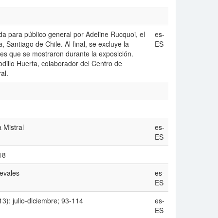
tada para público general por Adeline Rucquoi, el
es-
Santiago de Chile. Al final, se excluye la
ES
es que se mostraron durante la exposición.
dillo Huerta, colaborador del Centro de
al.
 Mistral
es-
ES
18
ievales
es-
ES
3): julio-diciembre; 93-114
es-
ES