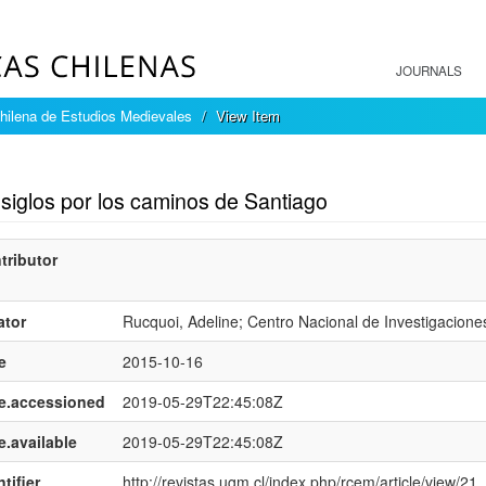
JOURNALS
hilena de Estudios Medievales
View Item
mple item record
siglos por los caminos de Santiago
tributor
ator
Rucquoi, Adeline; Centro Nacional de Investigaciones
e
2015-10-16
e.accessioned
2019-05-29T22:45:08Z
e.available
2019-05-29T22:45:08Z
tifier
http://revistas.ugm.cl/index.php/rcem/article/view/21