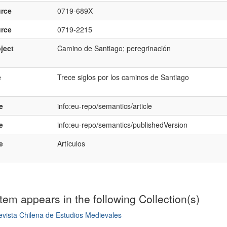
rce
0719-689X
rce
0719-2215
ject
Camino de Santiago; peregrinación
e
Trece siglos por los caminos de Santiago
e
info:eu-repo/semantics/article
e
info:eu-repo/semantics/publishedVersion
e
Artículos
item appears in the following Collection(s)
vista Chilena de Estudios Medievales