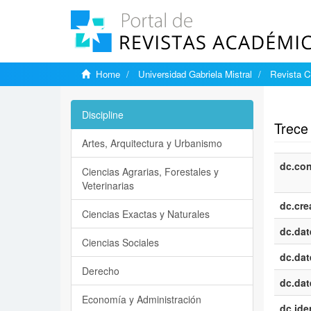
Home
Universidad Gabriela Mistral
Revista C
Show si
Discipline
Trece 
Artes, Arquitectura y Urbanismo
dc.con
Ciencias Agrarias, Forestales y
Veterinarias
dc.cre
Ciencias Exactas y Naturales
dc.dat
Ciencias Sociales
dc.dat
Derecho
dc.dat
Economía y Administración
dc.iden