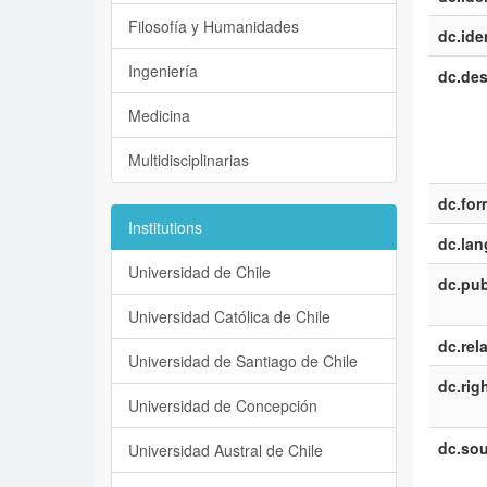
Filosofía y Humanidades
dc.iden
Ingeniería
dc.des
Medicina
Multidisciplinarias
dc.for
Institutions
dc.la
Universidad de Chile
dc.pub
Universidad Católica de Chile
dc.rel
Universidad de Santiago de Chile
dc.rig
Universidad de Concepción
dc.sou
Universidad Austral de Chile