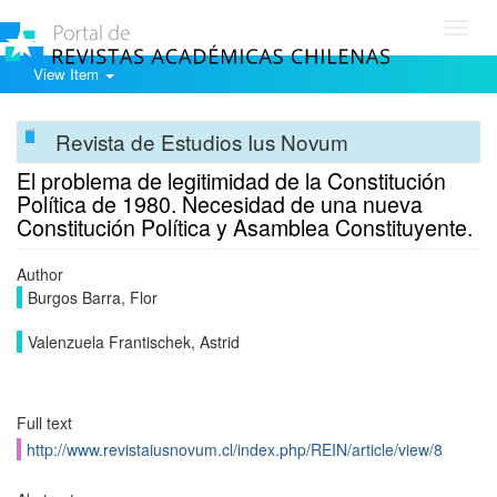
Toggl
navig
View Item
Revista de Estudios Ius Novum
El problema de legitimidad de la Constitución
Política de 1980. Necesidad de una nueva
Constitución Política y Asamblea Constituyente.
Author
Burgos Barra, Flor
Valenzuela Frantischek, Astrid
Full text
http://www.revistaiusnovum.cl/index.php/REIN/article/view/8