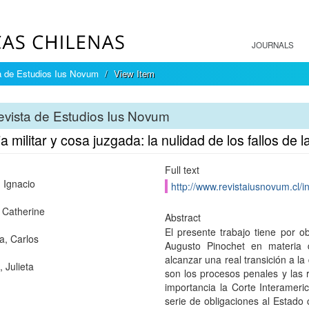
JOURNALS
a de Estudios Ius Novum
View Item
vista de Estudios Ius Novum
ia militar y cosa juzgada: la nulidad de los fallos de 
Full text
 Ignacio
http://www.revistaiusnovum.cl/i
Catherine
Abstract
El presente trabajo tiene por ob
a, Carlos
Augusto Pinochet en materia d
alcanzar una real transición a l
 Julieta
son los procesos penales y las r
importancia la Corte Interame
serie de obligaciones al Estado 