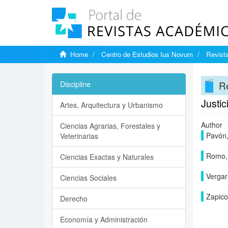
Home
Centro de Estudios Ius Novum
Revist
Re
Discipline
Justic
Artes, Arquitectura y Urbanismo
Author
Ciencias Agrarias, Forestales y
Pavón,
Veterinarias
Romo, 
Ciencias Exactas y Naturales
Vergar
Ciencias Sociales
Zapico,
Derecho
Economía y Administración