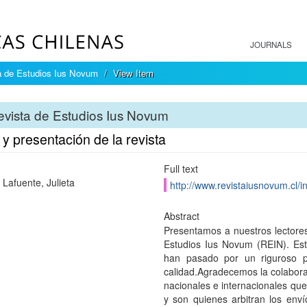
JOURNALS
a de Estudios Ius Novum
View Item
vista de Estudios Ius Novum
 y presentación de la revista
Full text
 Lafuente, Julieta
http://www.revistaiusnovum.cl/i
Abstract
Presentamos a nuestros lectore
Estudios Ius Novum (REIN). Est
han pasado por un riguroso p
calidad.Agradecemos la colabora
nacionales e internacionales qu
y son quienes arbitran los enví