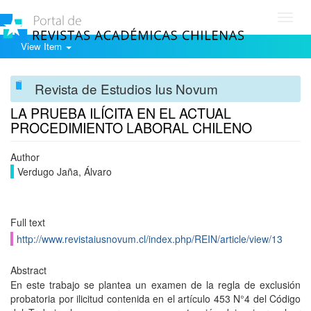
Toggl
navig
View Item
Revista de Estudios Ius Novum
LA PRUEBA ILÍCITA EN EL ACTUAL
PROCEDIMIENTO LABORAL CHILENO
Author
Verdugo Jaña, Álvaro
Full text
http://www.revistaiusnovum.cl/index.php/REIN/article/view/13
Abstract
En este trabajo se plantea un examen de la regla de exclusión
probatoria por ilicitud contenida en el artículo 453 N°4 del Código