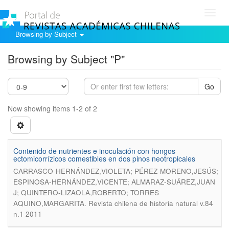
Toggl
navig
Browsing by Subject
Browsing by Subject "P"
Go
Now showing items 1-2 of 2
Contenido de nutrientes e inoculación con hongos
ectomicorrízicos comestibles en dos pinos neotropicales
CARRASCO-HERNÁNDEZ,VIOLETA; PÉREZ-MORENO,JESÚS;
ESPINOSA-HERNÁNDEZ,VICENTE; ALMARAZ-SUÁREZ,JUAN
J; QUINTERO-LIZAOLA,ROBERTO; TORRES
.
AQUINO,MARGARITA
Revista chilena de historia natural v.84
n.1 2011