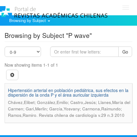
Toggl
navig
Browsing by Subject
Browsing by Subject "P wave"
Go
Now showing items 1-1 of 1
Hipertensión arterial en población pediátrica, sus efectos en la
dispersión de la onda P y el área auricular izquierda
Chávez,Elibet; González,Emilio; Castro,Jesús; Llanes,María del
Carmen; Gari,Merlin; García,Yosvany; Carmona,Raimundo;
.
Ramos,Ramiro
Revista chilena de cardiología v.29 n.3 2010