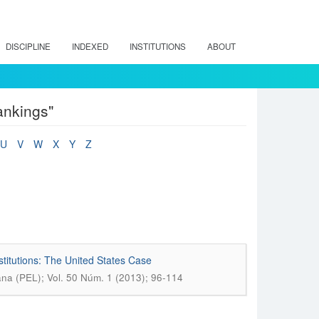
DISCIPLINE
INDEXED
INSTITUTIONS
ABOUT
ankings"
U
V
W
X
Y
Z
stitutions: The United States Case
na (PEL); Vol. 50 Núm. 1 (2013); 96-114