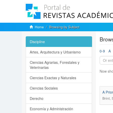
Home
Browsing by Subject
Brows
Discipline
0-9
A
Artes, Arquitectura y Urbanismo
Ciencias Agrarias, Forestales y
Veterinarias
Now sho
Ciencias Exactas y Naturales
Ciencias Sociales
A Prio
Derecho
Brint,
Economía y Administración