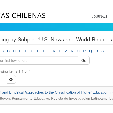
JOURNALS
ing by Subject "U.S. News and World Report r
B
C
D
E
F
G
H
I
J
K
L
M
N
O
P
Q
R
S
T
Go
wing items 1-1 of 1
ri and Empirical Approaches to the Classification of Higher Education In
.
 Steven
Pensamiento Educativo, Revista de Investigación Latinoamerica