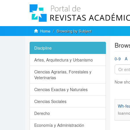
Home
Browsing by Subject
Brows
Discipline
0-9
A
Artes, Arquitectura y Urbanismo
Ciencias Agrarias, Forestales y
Veterinarias
Now sho
Ciencias Exactas y Naturales
Ciencias Sociales
Wh-fea
Derecho
Ioanno
Economía y Administración