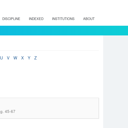
DISCIPLINE
INDEXED
INSTITUTIONS
ABOUT
U
V
W
X
Y
Z
g. 45-67