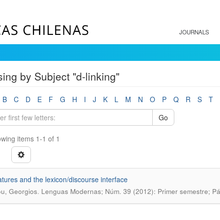
JOURNALS
ing by Subject "d-linking"
B
C
D
E
F
G
H
I
J
K
L
M
N
O
P
Q
R
S
T
Go
wing items 1-1 of 1
tures and the lexicon/discourse interface
.
u, Georgios
Lenguas Modernas; Núm. 39 (2012): Primer semestre; Pá