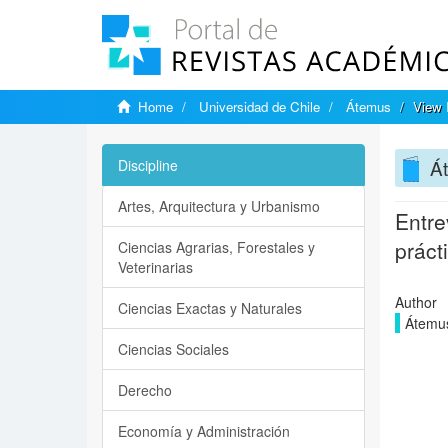
Home
Universidad de Chile
Átemus
View 
Á
Discipline
Artes, Arquitectura y Urbanismo
Entre
práct
Ciencias Agrarias, Forestales y
Veterinarias
Author
Ciencias Exactas y Naturales
Átemus
Ciencias Sociales
Derecho
Economía y Administración