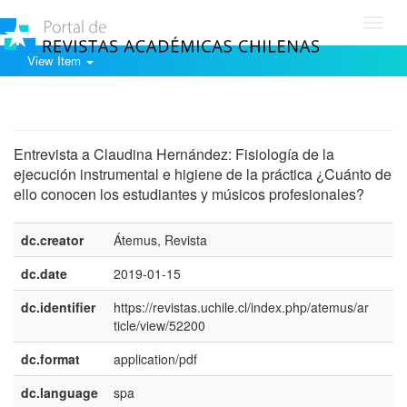
Toggl
navig
View Item
Show simple item record
Entrevista a Claudina Hernández: Fisiología de la
ejecución instrumental e higiene de la práctica ¿Cuánto de
ello conocen los estudiantes y músicos profesionales?
dc.creator
Átemus, Revista
dc.date
2019-01-15
dc.identifier
https://revistas.uchile.cl/index.php/atemus/ar
ticle/view/52200
dc.format
application/pdf
dc.language
spa