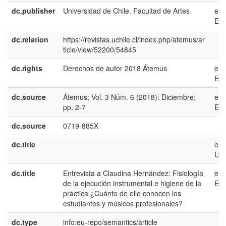
dc.publisher
Universidad de Chile. Facultad de Artes
es-
ES
dc.relation
https://revistas.uchile.cl/index.php/atemus/ar
ticle/view/52200/54845
dc.rights
Derechos de autor 2018 Átemus
es-
ES
dc.source
Átemus; Vol. 3 Núm. 6 (2018): Diciembre;
es-
pp. 2-7
ES
dc.source
0719-885X
dc.title
en-
US
dc.title
Entrevista a Claudina Hernández: Fisiología
es-
de la ejecución instrumental e higiene de la
ES
práctica ¿Cuánto de ello conocen los
estudiantes y músicos profesionales?
dc.type
info:eu-repo/semantics/article