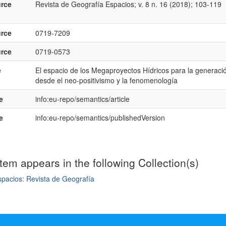
rce
Revista de Geografía Espacios; v. 8 n. 16 (2018); 103-119
rce
0719-7209
rce
0719-0573
e
El espacio de los Megaproyectos Hídricos para la generaci
desde el neo-positivismo y la fenomenología
e
info:eu-repo/semantics/article
e
info:eu-repo/semantics/publishedVersion
item appears in the following Collection(s)
pacios: Revista de Geografía
mple item record