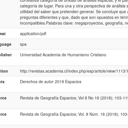
correlativa categoría de unidad de análisis espacial, y el 
categoría de lugar. Para una y otra perspectiva de análisis
utilidad del saber que pretenden generar. Se concluye qu
preguntas diferentes y que, dado que son opuestos en térm
incompatibles.Palabras clave: megaproyectos, geografía, 
mat
application/pdf
nguage
spa
lisher
Universidad Academia de Humanismo Cristiano
ation
http://revistas.academia.cl/index.php/esp/article/view/1113
hts
Derechos de autor 2019 Espacios
rce
Revista de Geografía Espacios; Vol 8 No 16 (2018); 103-11
rce
Revista de Geografía Espacios; Vol. 8 Núm. 16 (2018); 103