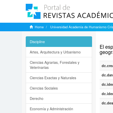
Home
Universidad Academia de Humanismo Cris
Show si
Discipline
El es
geogr
Artes, Arquitectura y Urbanismo
Ciencias Agrarias, Forestales y
dc.cre
Veterinarias
dc.dat
Ciencias Exactas y Naturales
dc.iden
Ciencias Sociales
dc.iden
Derecho
dc.des
Economía y Administración