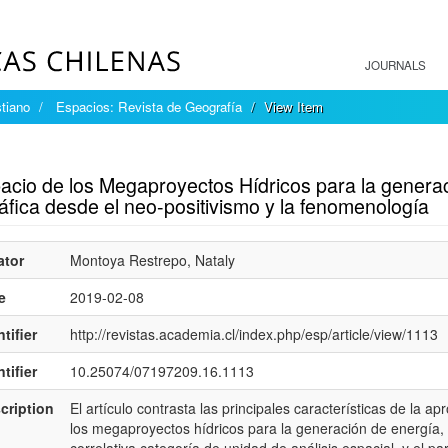
JOURNALS
tiano
Espacios: Revista de Geografía
View Item
mple item record
pacio de los Megaproyectos Hídricos para la genera
áfica desde el neo-positivismo y la fenomenología
ator
Montoya Restrepo, Nataly
e
2019-02-08
tifier
http://revistas.academia.cl/index.php/esp/article/view/1113
tifier
10.25074/07197209.16.1113
cription
El artículo contrasta las principales características de la 
los megaproyectos hídricos para la generación de energía, 