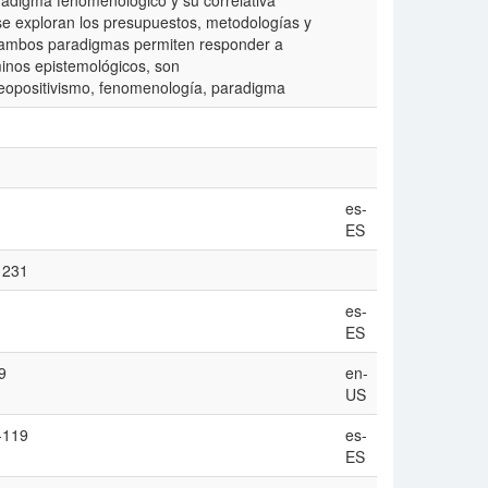
paradigma fenomenológico y su correlativa
 se exploran los presupuestos, metodologías y
e ambos paradigmas permiten responder a
inos epistemológicos, son
neopositivismo, fenomenología, paradigma
es-
ES
/1231
es-
ES
9
en-
US
-119
es-
ES