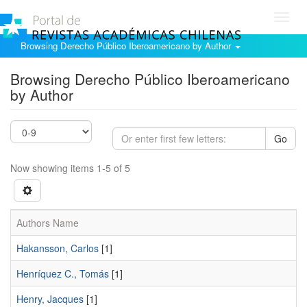
Toggl
navig
Browsing Derecho Público Iberoamericano by Author
Browsing Derecho Público Iberoamericano
by Author
Go
Now showing items 1-5 of 5
Authors Name
Hakansson, Carlos
[1]
Henríquez C., Tomás
[1]
Henry, Jacques
[1]