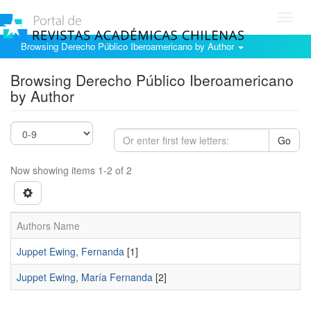
Toggl
navig
Browsing Derecho Público Iberoamericano by Author
Browsing Derecho Público Iberoamericano
by Author
Go
Now showing items 1-2 of 2
Authors Name
Juppet Ewing, Fernanda
[1]
Juppet Ewing, María Fernanda
[2]