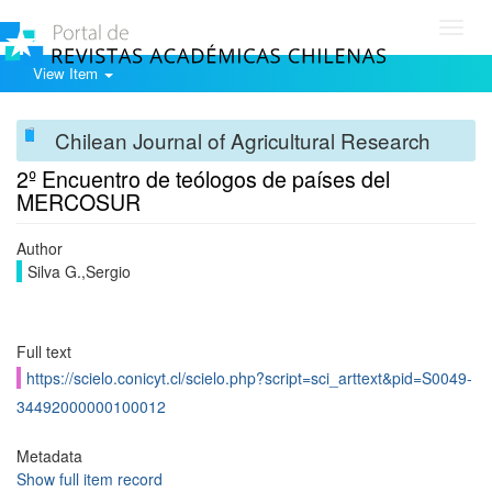
Toggl
navig
View Item
Chilean Journal of Agricultural Research
2º Encuentro de teólogos de países del
MERCOSUR
Author
Silva G.,Sergio
Full text
https://scielo.conicyt.cl/scielo.php?script=sci_arttext&pid=S0049-
34492000000100012
Metadata
Show full item record