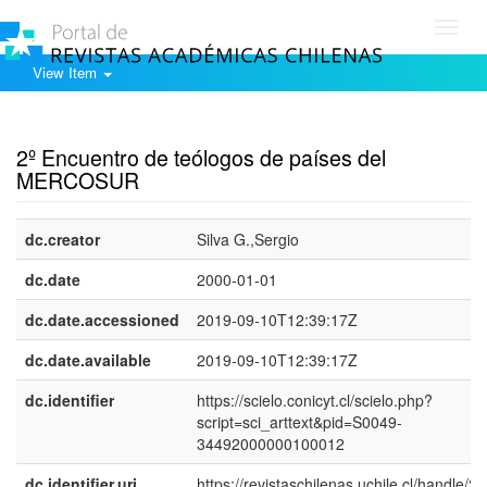
Toggl
navig
View Item
Show simple item record
2º Encuentro de teólogos de países del
MERCOSUR
dc.creator
Silva G.,Sergio
dc.date
2000-01-01
dc.date.accessioned
2019-09-10T12:39:17Z
dc.date.available
2019-09-10T12:39:17Z
dc.identifier
https://scielo.conicyt.cl/scielo.php?
script=sci_arttext&pid=S0049-
34492000000100012
dc.identifier.uri
https://revistaschilenas.uchile.cl/handle/2