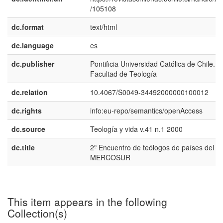
/105108
dc.format
text/html
dc.language
es
dc.publisher
Pontificia Universidad Católica de Chile.
Facultad de Teología
dc.relation
10.4067/S0049-34492000000100012
dc.rights
info:eu-repo/semantics/openAccess
dc.source
Teología y vida v.41 n.1 2000
dc.title
2º Encuentro de teólogos de países del
MERCOSUR
This item appears in the following
Collection(s)