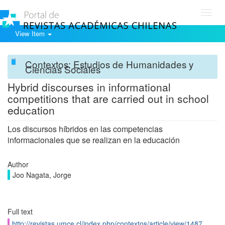
Toggl
navig
View Item
Contextos: Estudios de Humanidades y
Ciencias Sociales
Hybrid discourses in informational
competitions that are carried out in school
education
Los discursos híbridos en las competencias
informacionales que se realizan en la educación
Author
Joo Nagata, Jorge
Full text
http://revistas.umce.cl/index.php/contextos/article/view/1487