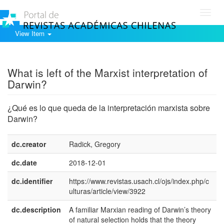
Toggl
navig
View Item
Show simple item record
What is left of the Marxist interpretation of
Darwin?
¿Qué es lo que queda de la interpretación marxista sobre
Darwin?
dc.creator
Radick, Gregory
dc.date
2018-12-01
dc.identifier
https://www.revistas.usach.cl/ojs/index.php/c
ulturas/article/view/3922
dc.description
A familiar Marxian reading of Darwin’s theory
e
of natural selection holds that the theory
U