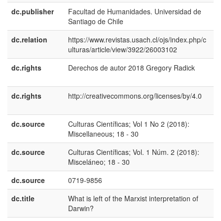
dc.publisher
Facultad de Humanidades. Universidad de
e
Santiago de Chile
E
dc.relation
https://www.revistas.usach.cl/ojs/index.php/c
ulturas/article/view/3922/26003102
dc.rights
Derechos de autor 2018 Gregory Radick
e
E
dc.rights
http://creativecommons.org/licenses/by/4.0
e
E
dc.source
Culturas Científicas; Vol 1 No 2 (2018):
e
Miscellaneous; 18 - 30
U
dc.source
Culturas Científicas; Vol. 1 Núm. 2 (2018):
e
Misceláneo; 18 - 30
E
dc.source
0719-9856
dc.title
What is left of the Marxist interpretation of
e
Darwin?
U