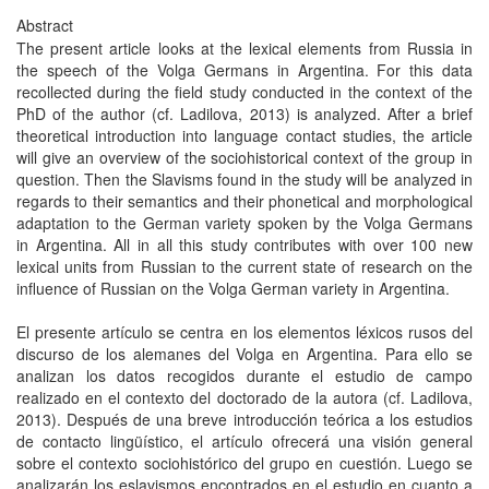
Abstract
The present article looks at the lexical elements from Russia in
the speech of the Volga Germans in Argentina. For this data
recollected during the field study conducted in the context of the
PhD of the author (cf. Ladilova, 2013) is analyzed. After a brief
theoretical introduction into language contact studies, the article
will give an overview of the sociohistorical context of the group in
question. Then the Slavisms found in the study will be analyzed in
regards to their semantics and their phonetical and morphological
adaptation to the German variety spoken by the Volga Germans
in Argentina. All in all this study contributes with over 100 new
lexical units from Russian to the current state of research on the
influence of Russian on the Volga German variety in Argentina.
El presente artículo se centra en los elementos léxicos rusos del
discurso de los alemanes del Volga en Argentina. Para ello se
analizan los datos recogidos durante el estudio de campo
realizado en el contexto del doctorado de la autora (cf. Ladilova,
2013). Después de una breve introducción teórica a los estudios
de contacto lingüístico, el artículo ofrecerá una visión general
sobre el contexto sociohistórico del grupo en cuestión. Luego se
analizarán los eslavismos encontrados en el estudio en cuanto a