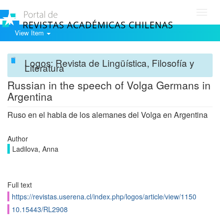
Toggl
navig
View Item
Logos: Revista de Lingüística, Filosofía y
Literatura
Russian in the speech of Volga Germans in
Argentina
Ruso en el habla de los alemanes del Volga en Argentina
Author
Ladilova, Anna
Full text
https://revistas.userena.cl/index.php/logos/article/view/1150
10.15443/RL2908