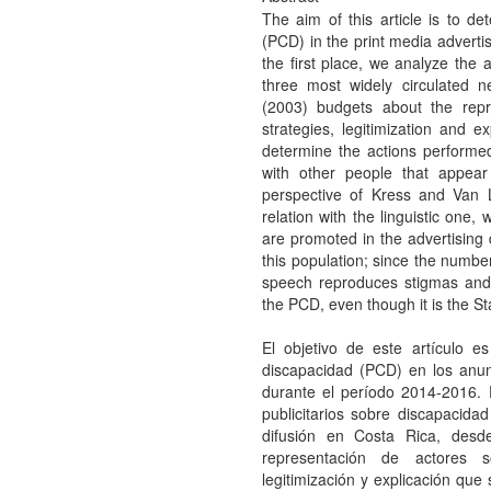
The aim of this article is to de
(PCD) in the print media adverti
the first place, we analyze the 
three most widely circulated n
(2003) budgets about the repre
strategies, legitimization and
determine the actions performed
with other people that appear
perspective of Kress and Van L
relation with the linguistic one
are promoted in the advertising di
this population; since the number
speech reproduces stigmas and 
the PCD, even though it is the St
El objetivo de este artículo e
discapacidad (PCD) en los anunc
durante el período 2014-2016. 
publicitarios sobre discapacid
difusión en Costa Rica, desd
representación de actores so
legitimización y explicación que