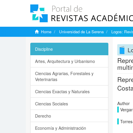
Home
Universidad de La Serena
Logos: Revis
Lo
Discipline
Repre
Artes, Arquitectura y Urbanismo
multi
Ciencias Agrarias, Forestales y
Repre
Veterinarias
Costa
Ciencias Exactas y Naturales
Author
Ciencias Sociales
Vergar
Derecho
Torres
Economía y Administración