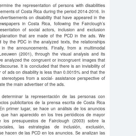
termine the representation of persons with disabilities
sements of Costa Rica during the period 2014-2016. In
advertisements on disability that have appeared in the
ewspapers in Costa Rica, following the Fairclough’s
sentation of social actors, inclusion and exclusion
 explanation that are made of the PCD in the ads. We
 by the PDC in the analyzed texts, the relationships
 in the announcements. Finally, from a multimodal
eeuwen (2001), through the visual analysis and its
, we analyzed the congruent or incongruent images that
scourse. It is concluded that there is an invisibility of
 of ads on disability is less than 0.0015% and that the
stereotypes from a social- assistance perspective of
ate the main advertiser of the ads.
s determinar la representación de las personas con
ios publicitarios de la prensa escrita de Costa Rica
En primer lugar, se hace un análisis de los anuncios
ad que han aparecido en los tres periódicos de mayor
e los presupuestos de Fairclough (2003) sobre la
ciales, las estrategias de inclusión, exclusión,
 se hacen de las PCD en los anuncios. Se analizan las