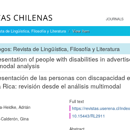
JOURNALS
ta de Lingüística, Filosofía y Literatura
View Item
gos: Revista de Lingüística, Filosofía y Literatura
sentation of people with disabilities in advert
modal analysis
sentación de las personas con discapacidad en
 Rica: revisión desde el análisis multimodal
Full text
a-Heidke, Adrián
https://revistas.userena.cl/inde
10.15443/RL2911
-Calderón, Gina
Abstract