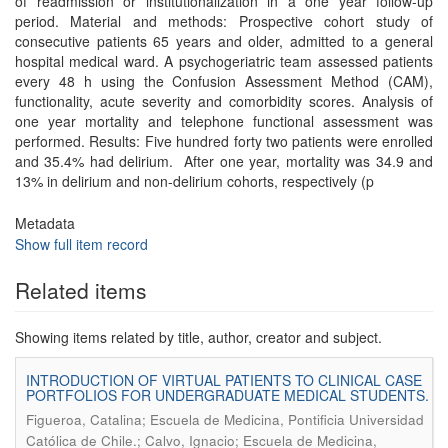
of readmission or institutionalization in a one year follow-up
period. Material and methods: Prospective cohort study of
consecutive patients 65 years and older, admitted to a general
hospital medical ward. A psychogeriatric team assessed patients
every 48 h using the Confusion Assessment Method (CAM),
functionality, acute severity and comorbidity scores. Analysis of
one year mortality and telephone functional assessment was
performed. Results: Five hundred forty two patients were enrolled
and 35.4% had delirium. After one year, mortality was 34.9 and
13% in delirium and non-delirium cohorts, respectively (p
Metadata
Show full item record
Related items
Showing items related by title, author, creator and subject.
INTRODUCTION OF VIRTUAL PATIENTS TO CLINICAL CASE
PORTFOLIOS FOR UNDERGRADUATE MEDICAL STUDENTS.
Figueroa, Catalina; Escuela de Medicina, Pontificia Universidad
Católica de Chile.; Calvo, Ignacio; Escuela de Medicina,