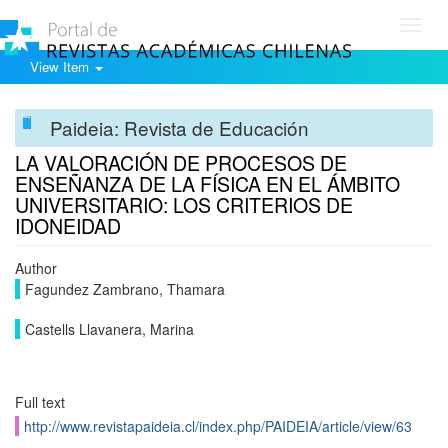
Toggl
navig
View Item
Paideia: Revista de Educación
LA VALORACIÓN DE PROCESOS DE
ENSEÑANZA DE LA FÍSICA EN EL ÁMBITO
UNIVERSITARIO: LOS CRITERIOS DE
IDONEIDAD
Author
Fagundez Zambrano, Thamara
Castells Llavanera, Marina
Full text
http://www.revistapaideia.cl/index.php/PAIDEIA/article/view/63