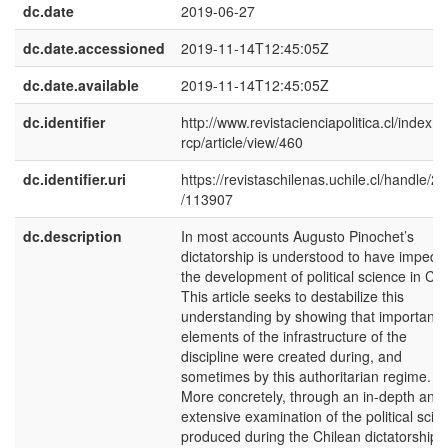
dc.date
2019-06-27
dc.date.accessioned
2019-11-14T12:45:05Z
dc.date.available
2019-11-14T12:45:05Z
dc.identifier
http://www.revistacienciapolitica.cl/index.p
rcp/article/view/460
dc.identifier.uri
https://revistaschilenas.uchile.cl/handle/2
/113907
dc.description
In most accounts Augusto Pinochet’s
dictatorship is understood to have impede
the development of political science in Chi
This article seeks to destabilize this
understanding by showing that important
elements of the infrastructure of the
discipline were created during, and
sometimes by this authoritarian regime.
More concretely, through an in-depth and
extensive examination of the political scie
produced during the Chilean dictatorship, 