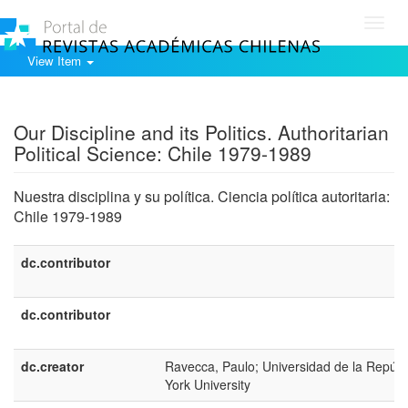
Toggl
navig
View Item
Show simple item record
Our Discipline and its Politics. Authoritarian
Political Science: Chile 1979-1989
Nuestra disciplina y su política. Ciencia política autoritaria:
Chile 1979-1989
dc.contributor
dc.contributor
dc.creator
Ravecca, Paulo; Universidad de la Repúbl
York University