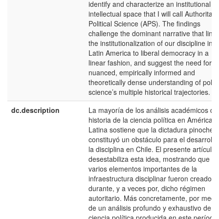
identify and characterize an institutional a
intellectual space that I will call Authoritari
Political Science (APS). The findings
challenge the dominant narrative that link
the institutionalization of our discipline in
Latin America to liberal democracy in a
linear fashion, and suggest the need for a
nuanced, empirically informed and
theoretically dense understanding of politi
science’s multiple historical trajectories.
dc.description
La mayoría de los análisis académicos de 
historia de la ciencia política en América
Latina sostiene que la dictadura pinocheti
constituyó un obstáculo para el desarrollo
la disciplina en Chile. El presente artículo
desestabiliza esta idea, mostrando que
varios elementos importantes de la
infraestructura disciplinar fueron creados
durante, y a veces por, dicho régimen
autoritario. Más concretamente, por medi
de un análisis profundo y exhaustivo de la
ciencia política producida en este período