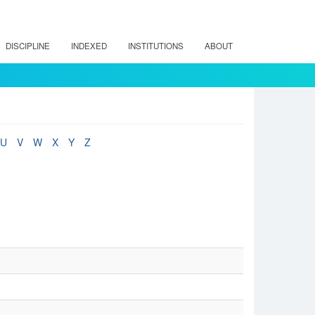
DISCIPLINE
INDEXED
INSTITUTIONS
ABOUT
U
V
W
X
Y
Z