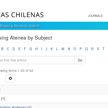
JOURNALS
Browsing Atenea by Subject
ing Atenea by Subject
B
C
D
E
F
G
H
I
J
K
L
M
N
O
P
Q
R
S
T
Go
wing items 1-20 of 62
t
s
[1]
hristian Andersen
[1]