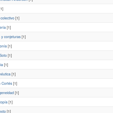
1]
 colectivo
[1]
ería
[1]
 y conjeturas
[1]
onía
[1]
 Soto
[1]
ia
[1]
éutica
[1]
 Cortés
[1]
geneidad
[1]
topía
[1]
exto
[1]