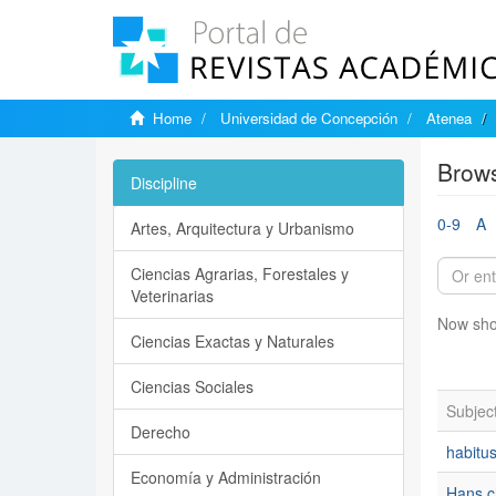
Home
Universidad de Concepción
Atenea
Brows
Discipline
0-9
A
Artes, Arquitectura y Urbanismo
Ciencias Agrarias, Forestales y
Veterinarias
Now sho
Ciencias Exactas y Naturales
Ciencias Sociales
Subjec
Derecho
habitu
Economía y Administración
Hans c