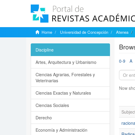
Home
Universidad de Concepción
Atenea
Brows
Discipline
0-9
A
Artes, Arquitectura y Urbanismo
Ciencias Agrarias, Forestales y
Veterinarias
Now sho
Ciencias Exactas y Naturales
Ciencias Sociales
Subjec
Derecho
racion
Economía y Administración
Radical