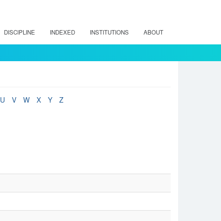
DISCIPLINE
INDEXED
INSTITUTIONS
ABOUT
U
V
W
X
Y
Z