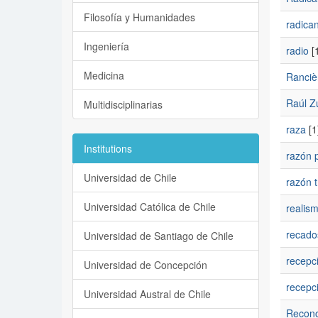
Filosofía y Humanidades
radica
Ingeniería
radio
[1
Medicina
Ranciè
Raúl Zu
Multidisciplinarias
raza
[1
Institutions
razón 
Universidad de Chile
razón t
Universidad Católica de Chile
realis
recado
Universidad de Santiago de Chile
recepci
Universidad de Concepción
recepc
Universidad Austral de Chile
Recono