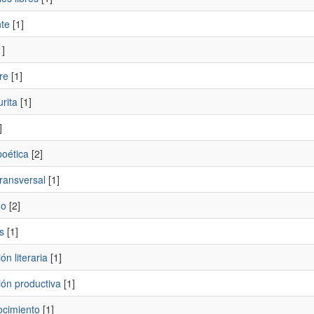
nte
[1]
]
re
[1]
rita
[1]
]
poética
[2]
ransversal
[1]
mo
[2]
s
[1]
ón literaria
[1]
ión productiva
[1]
cimiento
[1]