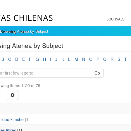
JOURNALS
Browsing Atenea by Subject
ing Atenea by Subject
B
C
D
E
F
G
H
I
J
K
L
M
N
O
P
Q
R
S
T
Go
wing items 1-20 of 79
t
alidad kimche
[1]
es libres
[1]