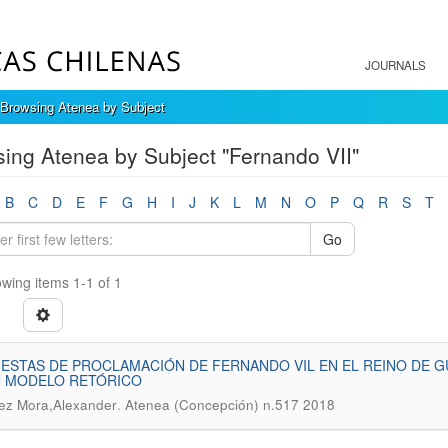
JOURNALS
Browsing Atenea by Subject
ing Atenea by Subject "Fernando VII"
B
C
D
E
F
G
H
I
J
K
L
M
N
O
P
Q
R
S
T
Go
wing items 1-1 of 1
IESTAS DE PROCLAMACIÓN DE FERNANDO VIL EN EL REINO DE 
N MODELO RETÓRICO
.
ez Mora,Alexander
Atenea (Concepción) n.517 2018