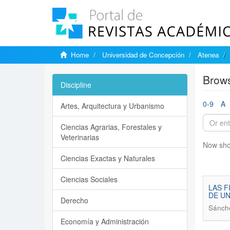
Home
Universidad de Concepción
Atenea
Brows
Discipline
0-9
A
Artes, Arquitectura y Urbanismo
Ciencias Agrarias, Forestales y
Veterinarias
Now sho
Ciencias Exactas y Naturales
Ciencias Sociales
LAS F
DE U
Derecho
Sánch
Economía y Administración