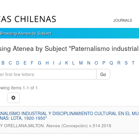
JOURNALS
Browsing Atenea by Subject
ing Atenea by Subject "Paternalismo industrial
B
C
D
E
F
G
H
I
J
K
L
M
N
O
P
Q
R
S
T
Go
wing items 1-1 of 1
NALISMO INDUSTRIAL Y DISCIPLINAMIENTO CULTURAL EN EL M
NAS: LOTA, 1920-1950*
.
Y ORELLANA,MILTON
Atenea (Concepción) n.514 2016