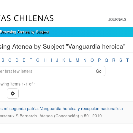
JOURNALS
Browsing Atenea by Subject
ing Atenea by Subject "Vanguardia heroica"
B
C
D
E
F
G
H
I
J
K
L
M
N
O
P
Q
R
S
T
Go
wing items 1-1 of 1
es mi segunda patria: Vanguardia heroica y recepción nacionalista
.
caseaux S,Bernardo
Atenea (Concepción) n.501 2010