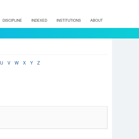
DISCIPLINE
INDEXED
INSTITUTIONS
ABOUT
U
V
W
X
Y
Z