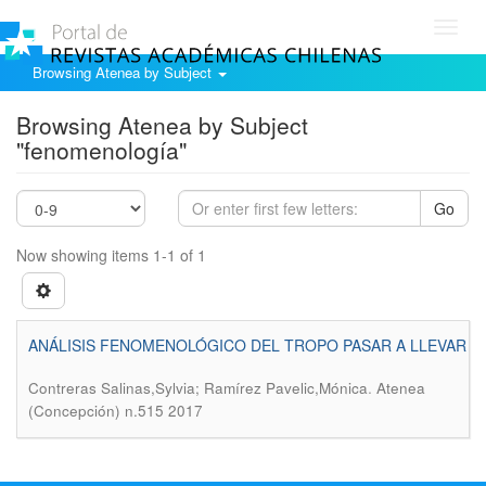
Toggl
navig
Browsing Atenea by Subject
Browsing Atenea by Subject
"fenomenología"
Go
Now showing items 1-1 of 1
ANÁLISIS FENOMENOLÓGICO DEL TROPO PASAR A LLEVAR
.
Contreras Salinas,Sylvia; Ramírez Pavelic,Mónica
Atenea
(Concepción) n.515 2017