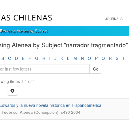
JOURNALS
Browsing Atenea by Subject
ing Atenea by Subject "narrador fragmentado"
B
C
D
E
F
G
H
I
J
K
L
M
N
O
P
Q
R
S
T
Go
wing items 1-1 of 1
Edwards y la nueva novela histórica en Hispanoamérica
.
,Federico
Atenea (Concepción) n.490 2004