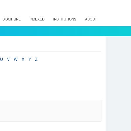
DISCIPLINE
INDEXED
INSTITUTIONS
ABOUT
U
V
W
X
Y
Z