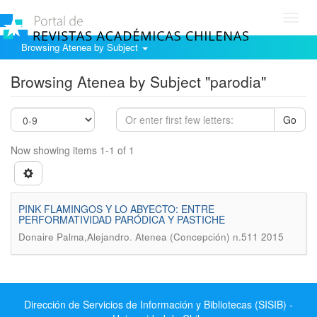
Toggl
navig
Browsing Atenea by Subject
Browsing Atenea by Subject "parodia"
Go
Now showing items 1-1 of 1
PINK FLAMINGOS Y LO ABYECTO: ENTRE
PERFORMATIVIDAD PARÓDICA Y PASTICHE
.
Donaire Palma,Alejandro
Atenea (Concepción) n.511 2015
Dirección de Servicios de Información y Bibliotecas (SISIB) -