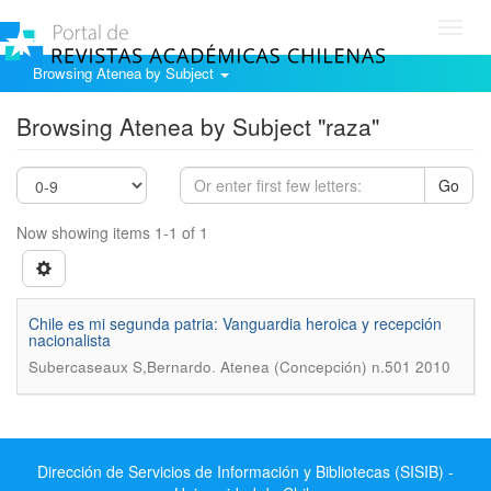
Toggl
navig
Browsing Atenea by Subject
Browsing Atenea by Subject "raza"
Go
Now showing items 1-1 of 1
Chile es mi segunda patria: Vanguardia heroica y recepción
nacionalista
.
Subercaseaux S,Bernardo
Atenea (Concepción) n.501 2010
Dirección de Servicios de Información y Bibliotecas (SISIB) -