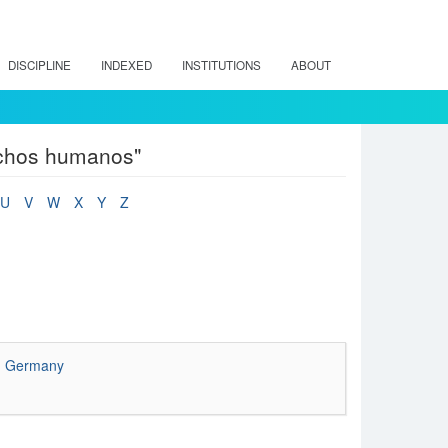
DISCIPLINE
INDEXED
INSTITUTIONS
ABOUT
echos humanos"
U
V
W
X
Y
Z
in Germany