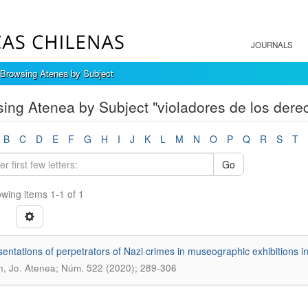
JOURNALS
Browsing Atenea by Subject
ing Atenea by Subject "violadores de los der
B
C
D
E
F
G
H
I
J
K
L
M
N
O
P
Q
R
S
T
Go
wing items 1-1 of 1
entations of perpetrators of Nazi crimes in museographic exhibitions 
.
, Jo
Atenea; Núm. 522 (2020); 289-306