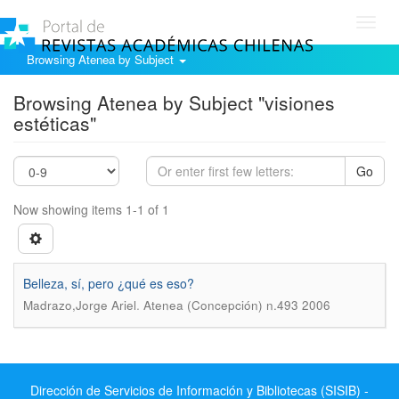
Toggl
navig
Browsing Atenea by Subject
Browsing Atenea by Subject "visiones
estéticas"
Go
Now showing items 1-1 of 1
Belleza, sí, pero ¿qué es eso?
.
Madrazo,Jorge Ariel
Atenea (Concepción) n.493 2006
Dirección de Servicios de Información y Bibliotecas (SISIB) -