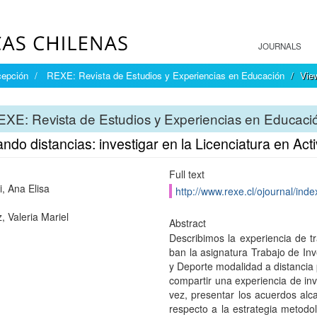
JOURNALS
cepción
REXE: Revista de Estudios y Experiencias en Educación
Vie
XE: Revista de Estudios y Experiencias en Educaci
ndo distancias: investigar en la Licenciatura en Act
Full text
i, Ana Elisa
http://www.rexe.cl/ojournal/inde
 Valeria Mariel
Abstract
Describimos la experiencia de t
ban la asignatura Trabajo de Inve
y Deporte modalidad a distancia
compartir una ex­periencia de inv
vez, presentar los acuerdos alca
respecto a la estrategia metodo