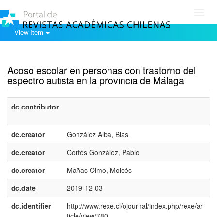
Toggl
navig
View Item
Show simple item record
Acoso escolar en personas con trastorno del
espectro autista en la provincia de Málaga
dc.contributor
e
E
dc.creator
González Alba, Blas
dc.creator
Cortés González, Pablo
dc.creator
Mañas Olmo, Moisés
dc.date
2019-12-03
dc.identifier
http://www.rexe.cl/ojournal/index.php/rexe/ar
ticle/view/780