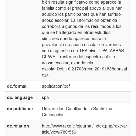
bién resulta significativo como aparece la
familia como el principal apoyo al que han
acudido los participantes que han sufrido
acoso escolar. La información obtenida
corrobora algunos de los resultados a los
que se ha llegado en otros estudios
similares dónde aparece una alta
prevalencia de acoso escolar en varones
con diagnóstico de TEA nivel 1.PALABRAS
CLAVE. Trastorno del espectro autista;
acoso escolar; experiencia
escolar.Doi: 10.21703/rexe.20191838gonzal
ez4
dc.format
application/pdf
dc.language
spa
dc.publisher
Universidad Católica de la Santísima
e
Concepción
E
dc.relation
http://www.rexe.cl/ojournal/index.php/rexe/ar
ticle/view/780/556