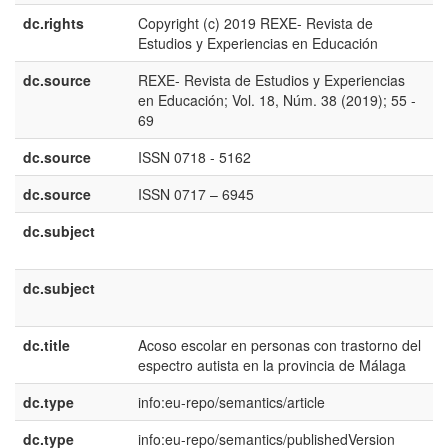
dc.rights
Copyright (c) 2019 REXE- Revista de
e
Estudios y Experiencias en Educación
E
dc.source
REXE- Revista de Estudios y Experiencias
e
en Educación; Vol. 18, Núm. 38 (2019); 55 -
E
69
dc.source
ISSN 0718 - 5162
dc.source
ISSN 0717 – 6945
dc.subject
e
E
dc.subject
e
E
dc.title
Acoso escolar en personas con trastorno del
e
espectro autista en la provincia de Málaga
E
dc.type
info:eu-repo/semantics/article
dc.type
info:eu-repo/semantics/publishedVersion