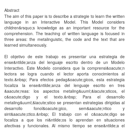
Abstract
The aim of this paper is to describe a strategie to learn the written
language in an Interactive Model. This Model considers
children&rsquo;s knowledge as an important resource for the
comprehension. The teaching of written language is focused in
three areas: the metalinguistic, the code and the text that are
learned simultaneously.
El objetivo de este trabajo es presentar una estrategia de
ense&ntilde;anza del lenguaje escrito dentro de un Modelo
Interactivo. Este Modelo considera que la comprensi&oacute;n
lectora se logra cuando el lector aporta conocimientos al
texto.&nbsp; Para efectos pedag&oacute;gicos, esta estrategia
focaliza la ense&ntilde;anza del lenguaje escrito en tres
&aacute;reas: los aspectos metaling&uuml;&iacute;sticos, el
c&oacute;digo y el texto.&nbsp; Para el desarrollo
metaling&uuml;&iacute;stico se presentan estrategias dirigidas al
desarrollo fonol&oacute;gico, sem&aacute;ntico y
sint&aacute;ctico.&nbsp; El trabajo con el c&oacute;digo se
focaliza a que los ni&ntilde;os lo aprendan en situaciones
afectivas y funcionales. Al mismo tiempo se ense&ntilde;a el