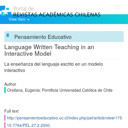
Toggl
navig
View Item
Pensamiento Educativo
Language Written Teaching in an
Interactive Model
La enseñanza del lenguaje escrito en un modelo
interactivo
Author
Orellana, Eugenia; Pontificia Universidad Católica de Chile
Full text
http://pensamientoeducativo.uc.cl/index.php/pel/article/view/175
10.7764/PEL.27.2.2000.