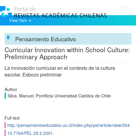
Toggl
navig
View Item
Pensamiento Educativo
Curricular Innovation within School Culture:
Preliminary Approach
La innovación curricular en el contexto de la cultura
escolar. Esbozo preliminar
Author
Silva, Manuel; Pontificia Universidad Católica de Chile
Full text
http://pensamientoeducativo.uc.cl/index.php/pel/article/view/204
10.7764/PEL.29.2.2001.